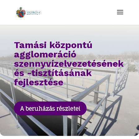
Tamási központú
agglomeráció
szennyvízelvezetésének
és -tisztításának
fejlesztése
A beruházás részletei