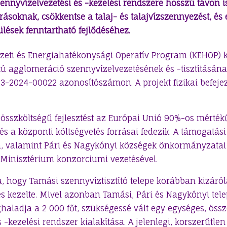
szennyvízelvezetési és -kezelési rendszere hosszú távon 
ásoknak, csökkentse a talaj- és talajvízszennyezést, és 
ülések fenntartható fejlődéséhez.
zeti és Energiahatékonysági Operatív Program (KEHOP) k
 agglomeráció szennyvízelvezetésének és -tisztításának
-2024-00022 azonosítószámon. A projekt fizikai befeje
nt összköltségű fejlesztést az Európai Unió 90%-os mérté
és a központi költségvetés forrásai fedezik. A támogatás
 valamint Pári és Nagykónyi községek önkormányzatai
i Minisztérium konzorciumi vezetésével.
sa, hogy Tamási szennyvíztisztító telepe korábban kizáró
és kezelte. Mivel azonban Tamási, Pári és Nagykónyi tel
aladja a 2 000 főt, szükségessé vált egy egységes, öss
 -kezelési rendszer kialakítása. A jelenlegi, korszerűtl