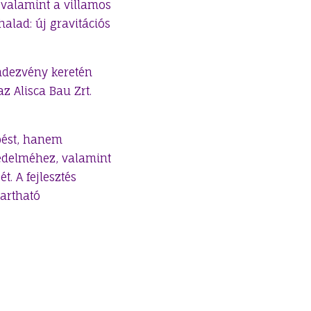
, valamint a villamos
alad: új gravitációs
ndezvény keretén
z Alisca Bau Zrt.
pést, hanem
védelméhez, valamint
. A fejlesztés
tartható