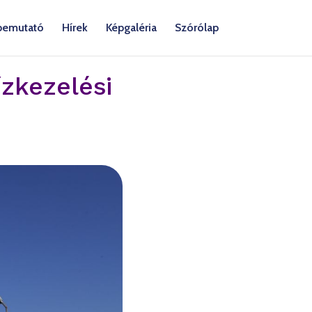
 bemutató
Hírek
Képgaléria
Szórólap
ízkezelési