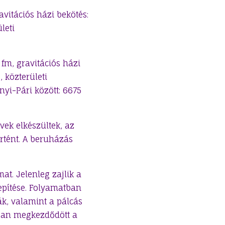
avitációs házi bekötés:
leti
 fm, gravitációs házi
 közterületi
yi-Pári között: 6675
rvek elkészültek, az
rtént. A beruházás
mat. Jelenleg zajlik a
epítése. Folyamatban
ák, valamint a pálcás
osan megkezdődött a