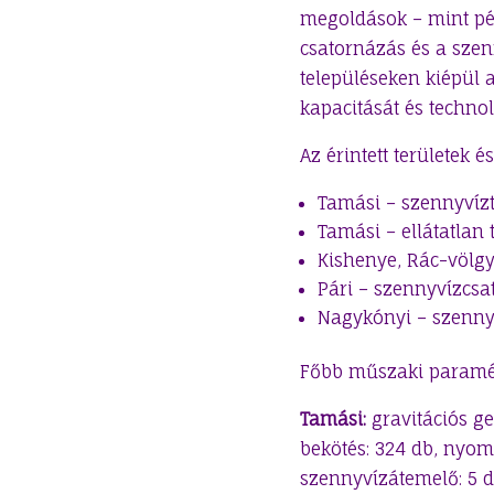
megoldások – mint pél
csatornázás és a szenn
településeken kiépül 
kapacitását és technol
Az érintett területek é
Tamási – szennyvízti
Tamási – ellátatlan
Kishenye, Rác-völgy
Pári – szennyvízcsa
Nagykónyi – szenny
Főbb műszaki paramé
Tamási:
gravitációs ge
bekötés: 324 db, nyomo
szennyvízátemelő: 5 d