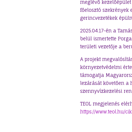
meglévő kezelőépület f
főelosztó szekrények e
gerincvezetékek épüln
2025.04.17-én a Tamás
belül ismertette Porg
területi vezetője a be
A projekt megvalósítá
környezetvédelmi érte
támogatja Magyarország
lezárását követően a 
szennyvízkezelési rend
TEOL megjelenés elérh
https://www.teol.hu/c