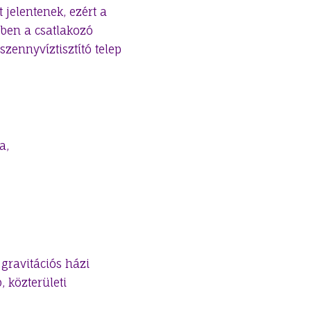
 jelentenek, ezért a
ében a csatlakozó
zennyvíztisztító telep
a,
 gravitációs házi
 közterületi