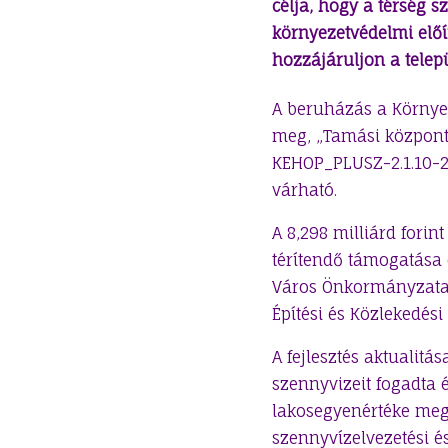
célja, hogy a térség 
környezetvédelmi előír
hozzájáruljon a telep
A beruházás a Környe
meg, „Tamási központú
KEHOP_PLUSZ-2.1.10-23
várható.
A 8,298 milliárd fori
térítendő támogatása 
Város Önkormányzata,
Építési és Közlekedés
A fejlesztés aktualitá
szennyvizeit fogadta 
lakosegyenértéke megh
szennyvízelvezetési és