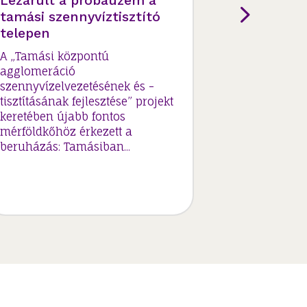
Lezárult a próbaüzem a
Hamarosa
tamási szennyvíztisztító
szennyvíz
telepen
Nagykóny
A „Tamási központú
A „Tamási 
agglomeráció
agglomerác
szennyvízelvezetésének és -
szennyvízel
tisztításának fejlesztése” projekt
tisztításána
keretében újabb fontos
keretében 
mérföldkőhöz érkezett a
kivitelezés
beruházás: Tamásiban...
befejezésük