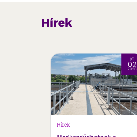
Hírek
ápr
júl
18
02
2025
2026
Hírek