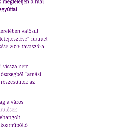
is megfeleljen a mai
egyúttal
eretében valósul
 fejlesztése” címmel,
zése 2026 tavaszára
kű vissza nem
i összegből Tamási
 részesülnek az
lag a város
epülések
zehangolt
en közműpótló