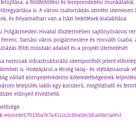
elújítása, a földfeltöltési és tereprendezési munkálatok
lőregyártása is. A városi csatornázás szintén ütemesen h
ek, és folyamatban van a házi bekötések kialakítása.
i Polgármesteri Hivatal dísztermében sajtónyilvános re
a Ferenc, Tamási város polgármestere és Horváth Csaba, a
ruházás főbb műszaki adatait és a projekt ütemezését.
sa nemcsak infrastrukturális szempontból jelent előrelé
lemben is. Hozzájárul a térség talaj- és vízbázisainak 
 vállalt környezetvédelmi kötelezettségeinek teljesítését
három település lakói egy korszerű, megbízható és fenn
szer előnyeit élvezhetik.
etősége:
ikk-elonezet/7b135a7e7a411cc2c8ba0ec5fca56e/latest