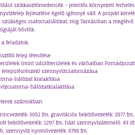
dául szikkasztómedencék – jelentős környezeti terhelést
yvíztelep fejlesztése égető igénnyé vált. A projekt keret
a szükséges csatornahálózat, míg Tamásiban a meglévő s
ógiáját bővítik.
s a feladatok:
sztító telep létesítése
 területek (mint üdülőterületek és várhatóan Fornádpuszt
 településrészek) szennyvízcsatornázása
torna-hálózat kialakítása
vízcsatorna-hálózatkialakítása
terek számokban:
rincvezeték: 5051 fm, gravitációs bekötővezeték: 2877 fm,
tt bekötővezeték: 1297 fm, házi szennyvízátemelő: 43 db,
b, szennyvíz nyomóvezeték: 8788 fm.