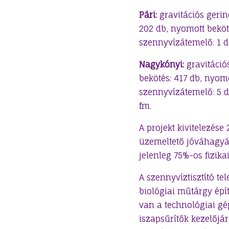
Pári:
gravitációs gerin
202 db, nyomott beköt
szennyvízátemelő: 1 d
Nagykónyi:
gravitációs
bekötés: 417 db, nyomo
szennyvízátemelő: 5 d
fm.
A projekt kivitelezése 
üzemeltető jóváhagyás
jelenleg 75%-os fizikai
A szennyvíztisztító tel
biológiai műtárgy épí
van a technológiai gé
iszapsűrítők kezelőjá