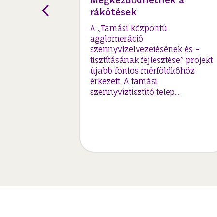
Megkezdődhetnek a
rákötések
ési
A „Tamási központú
ilvános
agglomeráció
 tartottak
szennyvízelvezetésének és -
tisztításának fejlesztése” projekt
zpontú
újabb fontos mérföldkőhöz
projekt –
érkezett. A tamási
rendezvényt
szennyvíztisztító telep...
 április 17.
tte...