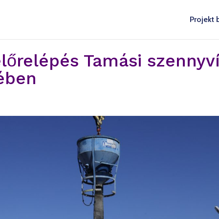
Projekt
előrelépés Tamási szennyv
sében