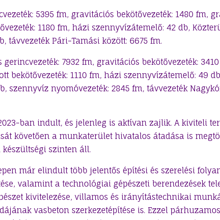
cvezeték: 5395 fm, gravitációs bekötővezeték: 1480 fm, gr
ővezeték: 1180 fm, házi szennyvízátemelő: 42 db, Közterü
b, távvezeték Pári-Tamási között: 6675 fm.
 gerincvezeték: 7932 fm, gravitációs bekötővezeték: 3410
tt bekötővezeték: 1110 fm, házi szennyvízátemelő: 49 db,
b, szennyvíz nyomóvezeték: 2845 fm, távvezeték Nagykón
2023-ban indult, és jelenleg is aktívan zajlik. A kiviteli te
át követően a munkaterület hivatalos átadása is megtö
 készültségi szinten áll.
epen már elindult több jelentős építési és szerelési folya
tése, valamint a technológiai gépészeti berendezések tel
pészet kivitelezése, villamos és irányítástechnikai munk
rdájának vasbeton szerkezetépítése is. Ezzel párhuzam