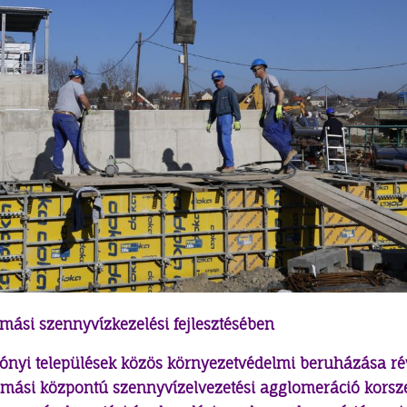
amási szennyvízkezelési fejlesztésében
ónyi települések közös környezetvédelmi beruházása ré
Tamási központú szennyvízelvezetési agglomeráció korsze