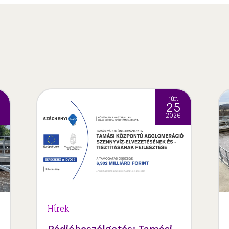
jún
25
2026
Hírek